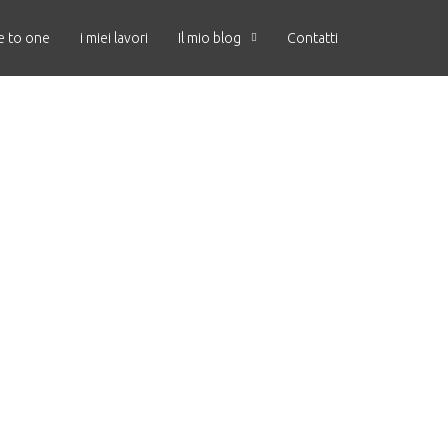
e to one
i miei lavori
Il mio blog
Contatti