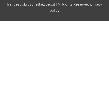
francescobruschetta@pec.it | All Rights Reserved
privacy
policy