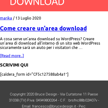
marika
/
13 Luglio 2020
Come creare un’area download
A cosa serve un’area download su WordPress? Creare
un’area di download all’interno di un sito web WordPress
sicuramente sarà un aiuto per i visitatori che …
[Read more...]
SCRIVIMI QUI
[caldera_form id=”CF5c127588ab4a1″]
Copyright 2020 Bruce Design - Via Curtatone 11 Paese
31038 (TV) P.iva: 04949800264 - C.F. : brsfnc88b02l407v -
Email: francesco@brucedesign.it - Pec: