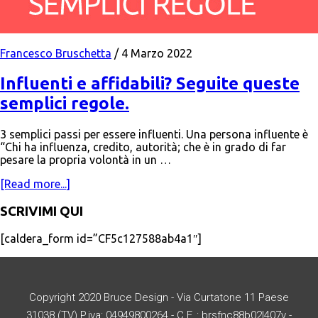
Francesco Bruschetta
/
4 Marzo 2022
Influenti e affidabili? Seguite queste
semplici regole.
3 semplici passi per essere influenti. Una persona influente è
“Chi ha influenza, credito, autorità; che è in grado di far
pesare la propria volontà in un …
[Read more...]
SCRIVIMI QUI
[caldera_form id=”CF5c127588ab4a1″]
Copyright 2020 Bruce Design - Via Curtatone 11 Paese
31038 (TV) P.iva: 04949800264 - C.F. : brsfnc88b02l407v -