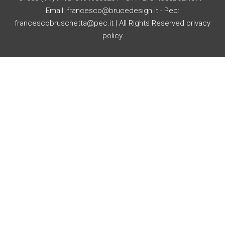
Email: francesco@brucedesign.it - Pec:
francescobruschetta@pec.it | All Rights Reserved
privacy
policy