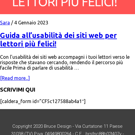
Sara
/
4 Gennaio 2023
Guida all’usabilità dei siti web per
lettori più felici!
Con l'usabilità dei siti web accompagni i tuoi lettori verso le
risposte che stavano cercando, rendendo il percorso più
facile Prima di parlare di usabilità …
[Read more...]
SCRIVIMI QUI
[caldera_form id=”CF5c127588ab4a1″]
Copyright 2020 Bruce Design - Via Curtatone 11 Paese
31038 (TV) P.iva: 04949800264 - C.F. : brsfnc88b02l407v -