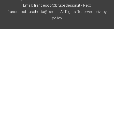
Email: francesco@brucedesign.it - Pec:
francescobruschetta@pec.it | All Rights Reserved
privacy
policy