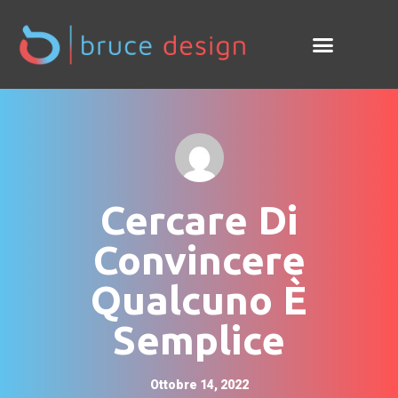
Cercare Di
Convincere
Qualcuno È
Semplice
Ottobre 14, 2022