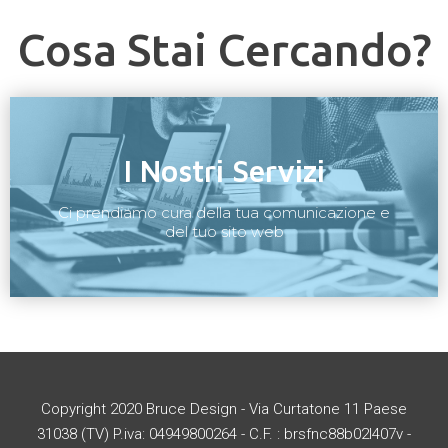
Cosa Stai Cercando?
I Nostri Servizi
Ci prendiamo cura della tua comunicazione e
del tuo sito web
Copyright 2020 Bruce Design - Via Curtatone 11 Paese
31038 (TV) P.iva: 04949800264 - C.F. : brsfnc88b02l407v -