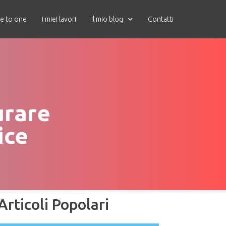
e to one
i miei lavori
Il mio blog
Contatti
urare
ice
Articoli Popolari