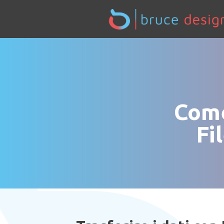
Come
Fi