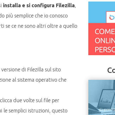
si
installa e si configura Filezilla
,
do più semplice che io conosco
i se ce ne sono altri oltre a quello
Co
versione di Filezilla sul sito
enzione al sistema operativo che
licca due volte sul file per
Ci pren
i le semplici istruzioni, questo