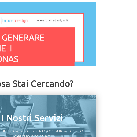
sa Stai Cercando?
I Nostri Servizi
diamo cura della tua comunicazione e
del tuo sito web