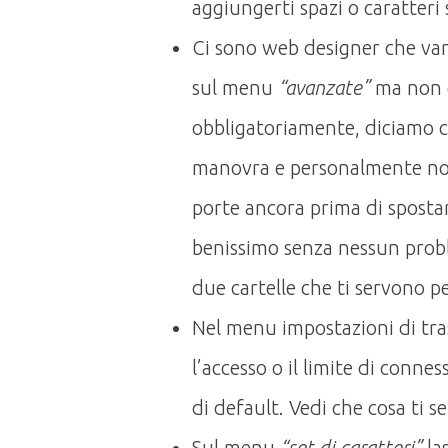
aggiungerti spazi o caratteri 
Ci sono web designer che van
sul menu
“avanzate”
ma non è
obbligatoriamente, diciamo ch
manovra e personalmente non
porte ancora prima di spostar
benissimo senza nessun probl
due cartelle che ti servono pe
Nel menu impostazioni di tra
l’accesso o il limite di connes
di default. Vedi che cosa ti s
Sul menu
“set di caratteri”
la