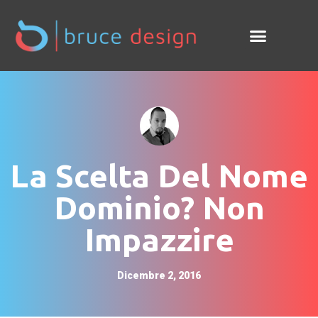
La Scelta Del Nome
Dominio? Non
Impazzire
Dicembre 2, 2016