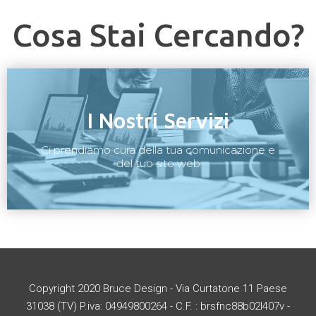
Cosa Stai Cercando?
I Nostri Servizi
Ci prendiamo cura della tua comunicazione e
del tuo sito web
Copyright 2020 Bruce Design - Via Curtatone 11 Paese
31038 (TV) P.iva: 04949800264 - C.F. : brsfnc88b02l407v -