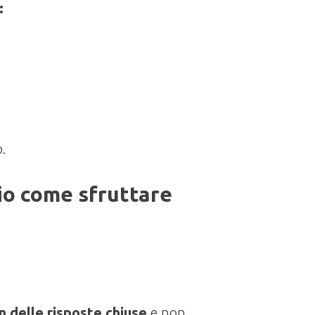
:
o.
io come sfruttare
 delle risposte chiuse
e non