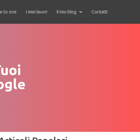
e to one
i miei lavori
Il mio blog
Contatti
Tuoi
ogle