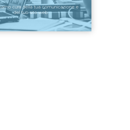
diamo cura della tua comunicazione e
del tuo sito web