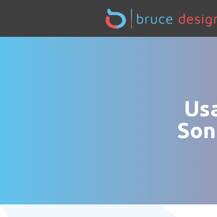
Usa
Son