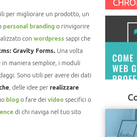
tili per migliorare un prodotto, un
uo
personal branding
o rinvigorire
ealizzato con
wordpress
sappi che
 cms: Gravity Forms.
Una volta
re in maniera semplice, i moduli
daggi. Sono utili per avere dei dati
iche
, delle idee per
realizzare
Co
tuo
blog
o fare dei
video
specifici o
ience
di chi naviga nel tuo sito