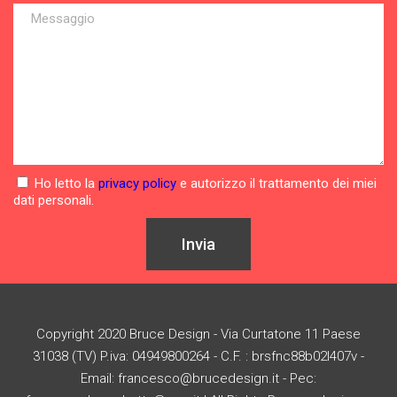
Ho letto la
privacy policy
e autorizzo il trattamento dei miei
dati personali.
Invia
Copyright 2020 Bruce Design - Via Curtatone 11 Paese
31038 (TV) P.iva: 04949800264 - C.F. : brsfnc88b02l407v -
Email: francesco@brucedesign.it - Pec: