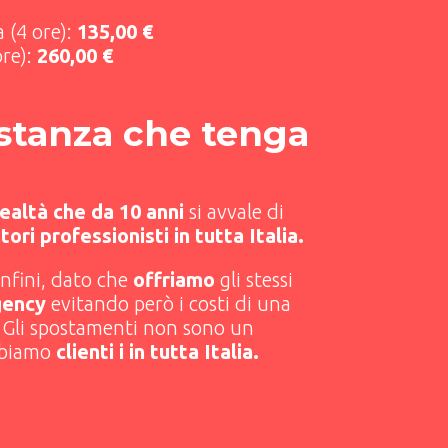
 (4 ore):
135,00 €
ore):
260,00 €
istanza che tenga
ealtà che da 10 anni
si avvale di
ori professionisti in tutta Italia.
onfini, dato che
offriamo
gli stessi
gency
evitando però i costi di una
. Gli spostamenti non sono un
bbiamo
clienti i in tutta Italia.