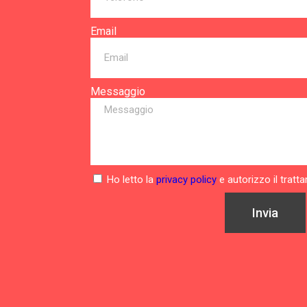
Email
Messaggio
Ho letto la
privacy policy
e autorizzo il tratt
Invia