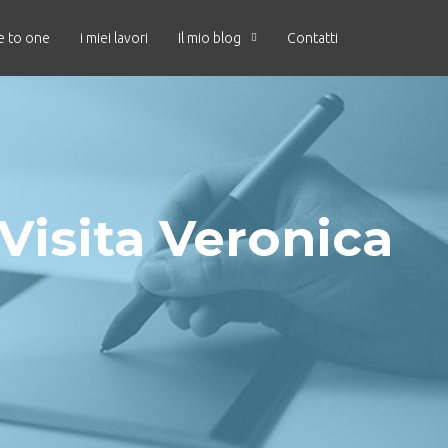
e to one
i miei lavori
Il mio blog
Contatti
Visita Veronica