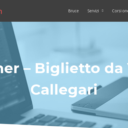
Bruce
Servizi
Corsi on
er – Biglietto da 
Callegari