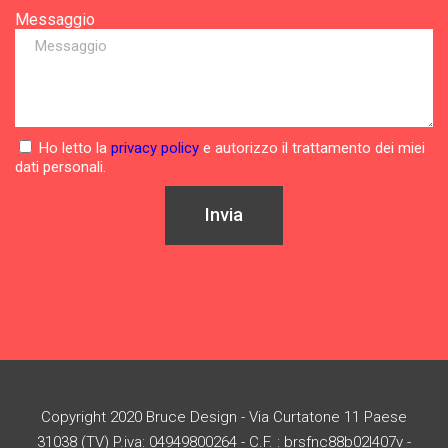
Messaggio
Ho letto la
privacy policy
e autorizzo il trattamento dei miei
dati personali.
Invia
Copyright 2020 Bruce Design - Via Curtatone 11 Paese
31038 (TV) P.iva: 04949800264 - C.F. : brsfnc88b02l407v -