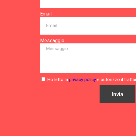
Email
Messaggio
Ho letto la
privacy policy
e autorizzo il tratt
Invia