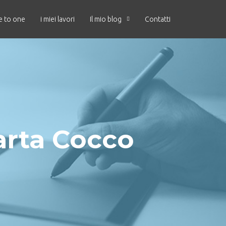
e to one
i miei lavori
Il mio blog
Contatti
arta Cocco