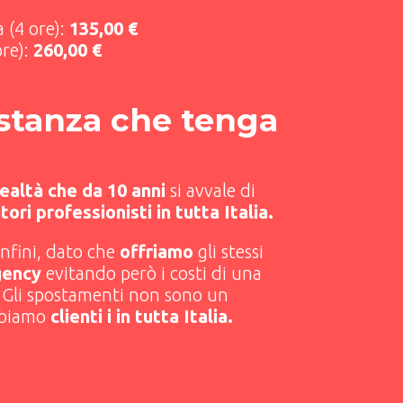
 (4 ore):
135,00 €
ore):
260,00 €
istanza che tenga
ealtà che da 10 anni
si avvale di
ori professionisti in tutta Italia.
onfini, dato che
offriamo
gli stessi
gency
evitando però i costi di una
. Gli spostamenti non sono un
bbiamo
clienti i in tutta Italia.