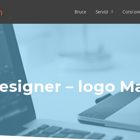
Bruce
Servizi
Corsi on
esigner – logo M