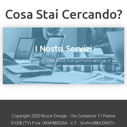
Cosa Stai Cercando?
I Nostri Servizi
Ci prendiamo cura della tua comunicazione e
del tuo sito web
Copyright 2020 Bruce Design - Via Curtatone 11 Paese
31038 (TV) P.iva: 04949800264 - C.F. : brsfnc88b02l407v -