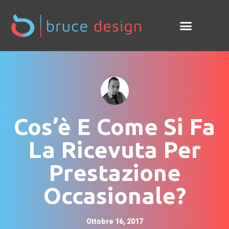
Cos’è E Come Si Fa
La Ricevuta Per
Prestazione
Occasionale?
Ottobre 16, 2017