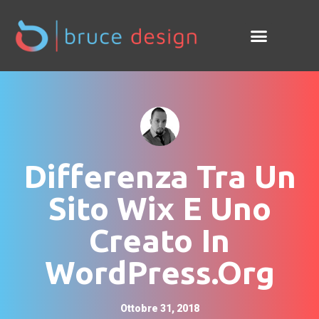
Differenza Tra Un
Sito Wix E Uno
Creato In
WordPress.org
Ottobre 31, 2018